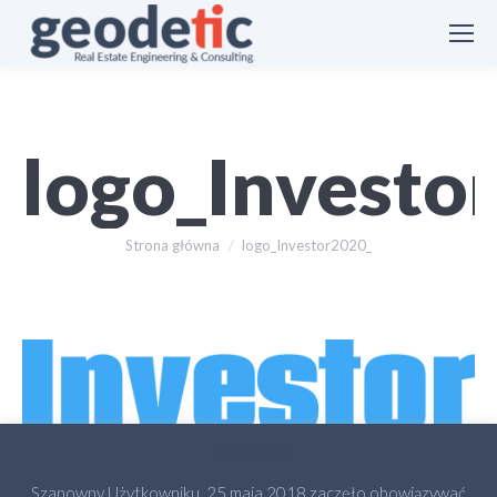
logo_Investo
Jesteś tutaj:
Strona główna
logo_Investor2020_
Informacja
Szanowny Użytkowniku, 25 maja 2018 zaczęło obowiązywać