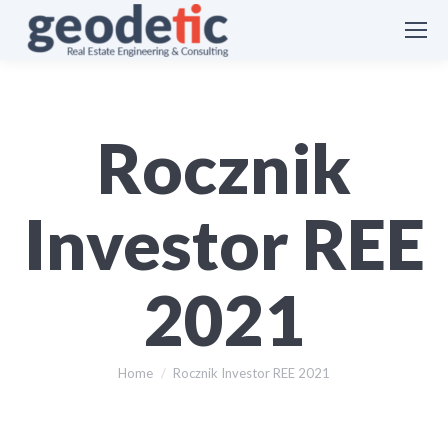
Rocznik
Investor REE
2021
You are here:
Home
Rocznik Investor REE 2021