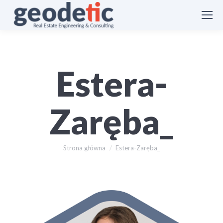
Estera-
Zaręba_
Jesteś tutaj:
Strona główna
Estera-Zaręba_