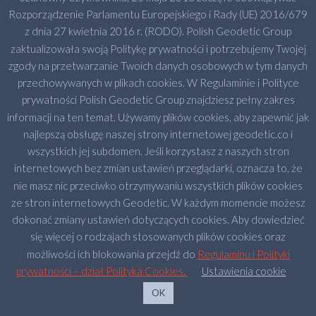
Rozporządzenie Parlamentu Europejskiego i Rady (UE) 2016/679
z dnia 27 kwietnia 2016 r. (RODO). Polish Geodetic Group
zaktualizowała swoją Politykę prywatności i potrzebujemy Twojej
zgody na przetwarzanie Twoich danych osobowych w tym danych
przechowywanych w plikach cookies. W Regulaminie i Polityce
prywatności Polish Geodetic Group znajdziesz pełny zakres
informacji na ten temat. Używamy plików cookies, aby zapewnić jak
najlepszą obsługę naszej strony internetowej geodetic.co i
wszystkich jej subdomen. Jeśli korzystasz z naszych stron
internetowych bez zmian ustawień przeglądarki, oznacza to, że
nie masz nic przeciwko otrzymywaniu wszystkich plików cookies
ze stron internetowych Geodetic. W każdym momencie możesz
dokonać zmiany ustawień dotyczących cookies. Aby dowiedzieć
się więcej o rodzajach stosowanych plików cookies oraz
możliwości ich blokowania przejdź do
Regulaminu i Polityki
prywatności – dział Polityka Cookies.
Ustawienia cookie
2023 Copyright © GEODETIC
Bottom menu 2019 - angielski
OK