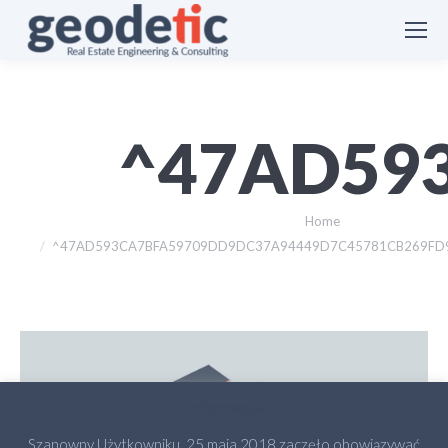
^47AD593
You are here:
Home
^47AD593CA7BFA59709DD9DC37A94449D7C45781CB269FD98C9^
Informacja
Szanowny Użytkowniku, 25 maja 2018 zaczęło obowiązywać