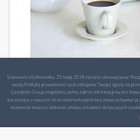
Szanowny Użytkowniku, 25 maja 2018 zaczęło obowiązywać Rozpor
swoją Politykę prywatności i potrzebujemy Twojej zgody na pr
Geodetic Group znajdziesz pełny zakres informacji na ten temat
korzystasz z naszych stron internetowych bez zmian ustawień pr
momencie możesz dokonać zmiany ustawień dotyczących cookies.
2023 Cop
GEODET