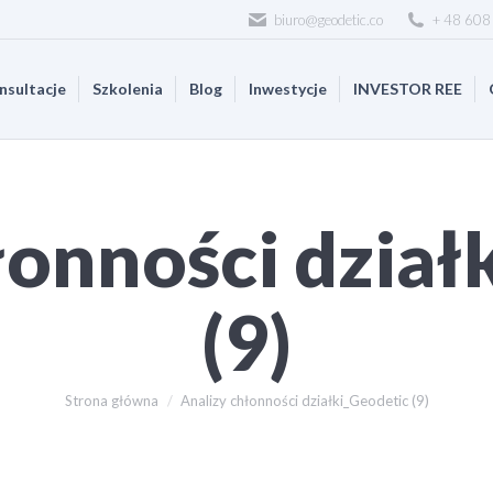
biuro@geodetic.co
+ 48 608
nsultacje
Szkolenia
Blog
Inwestycje
INVESTOR REE
łonności dział
(9)
Jesteś tutaj:
Strona główna
Analizy chłonności działki_Geodetic (9)