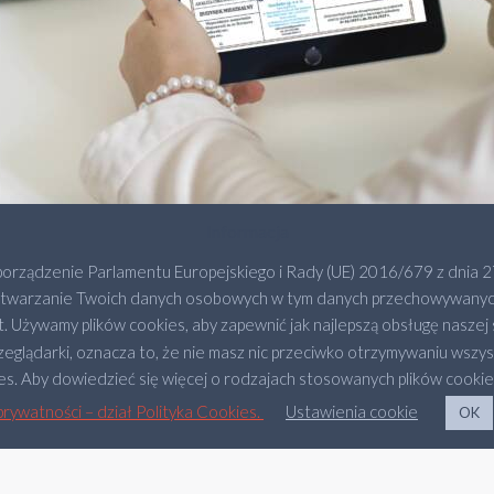
Informacja
ządzenie Parlamentu Europejskiego i Rady (UE) 2016/679 z dnia 27
zetwarzanie Twoich danych osobowych w tym danych przechowywanych w
. Używamy plików cookies, aby zapewnić jak najlepszą obsługę naszej s
zeglądarki, oznacza to, że nie masz nic przeciwko otrzymywaniu wszy
 Aby dowiedzieć się więcej o rodzajach stosowanych plików cookies
yright ©
RODO
Regulamin i Polityka Prywatności
Warunki
prywatności – dział Polityka Cookies.
Ustawienia cookie
IC
Kariera
Kontakt
OK