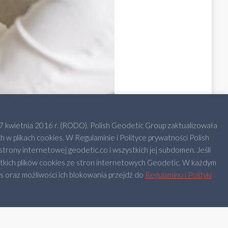
 kwietnia 2016 r. (RODO). Polish Geodetic Group zaktualizowała
 plikach cookies. W Regulaminie i Polityce prywatności Polish
trony internetowej geodetic.co i wszystkich jej subdomen. Jeśli
stkich plików cookies ze stron internetowych Geodetic. W każdym
 oraz możliwości ich blokowania przejdź do
Regulaminu i Polityki
 Uczestnictwa
Newsletter
O nas
Zespół