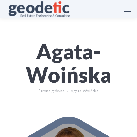
Agata-
Woińska
Jesteś tutaj:
Strona główna
Agata-Woińska